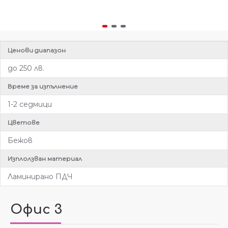
Ценови диапазон
до 250 лв.
Време за изпълнение
1-2 седмици
Цветове
Бежов
Изплолзван материал
Ламинирано ПДЧ
Офис 3