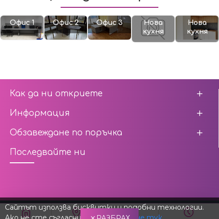
Офис 1
Офис 2
Офис 3
Нова
Нова
кухня
кухня
Как да ни откриете
Информация
Обзавеждане по поръчка
Последвайте ни
Сайтът използва бисквитки и подобни технологии.
Изработка и Дизайн от Netsoft ltd.
Ако не сте съгласни,
научете повече тук
.
РАЗБРАХ