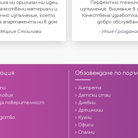
иха ни оригинал-ни идеи,
Перфектно технич
ачествени материали и
изпълнение. Внимание в 
ечно изпълнение, което
Качествена изработка 
а апартамента ни в дом.
добро обслужван
 Мария Стоилова
- Илия Гроздано
ация
Обзавеждане по поръ
ти
Антрета
ловия
Детски стаи
 за поверителност
Дневни
Дрешници
одство
Кухни
Офиси
Спални