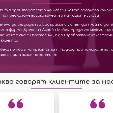
 опит в производството на мебели, която предлага компл
ато предлагаме високо качество на нашите услуги.
емежа да създадем за Вас красив и уютен дом, който да
елна фирма „Креатив Дизайн Мебел” предлага мебели със с
ача, която сме си поставили, е да изработваме качествен
 клиента.
ебели по поръчка, креативният подход при намирането 
аха в наша визитна картичка.
акво говорят клиентите за нас