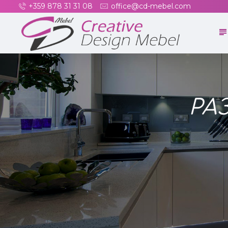
+359 878 31 31 08
office@cd-mebel.com
РА