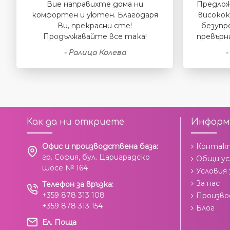
Вие направихте дома ни
Предлож
комфортен и уютен. Благодаря
високок
Ви, прекрасни сте!
безупр
Продължавайте все така!
превърн
- Ралица Колева
-
Как да ни откриете
Информ
Офис и производствена база:
Контак
гр. София, бул. Цариградско
Общи ус
шосе № 164
Условия
За нас
Телефон за връзка:
+359 878 313 108
Произв
+359 878 313 154
Блог
Ел. Поща