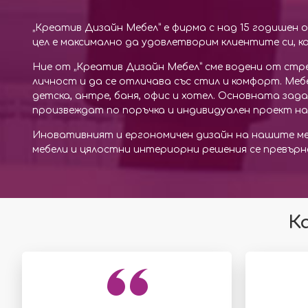
„Креатив Дизайн Мебел” е фирма с над 15 годишен
цел е максимално да удовлетворим клиентите си, к
Ние от „Креатив Дизайн Мебел” сме водени от стр
личност и да се отличава със стил и комфорт. Меб
детска, антре, баня, офис и хотел. Основната зад
произвеждат по поръчка и индивидуален проект на
Иновативният и ергономичен дизайн на нашите м
мебели и цялостни интериорни решения се превърн
К