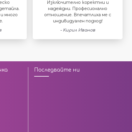
еско
Изключително коректни и
детайла.
надеждни. Професионално
и много
отношение. Впечатлиха ме с
е.
индивидуален подход!
в
- Кирил Иванов
чка
Последвайте ни