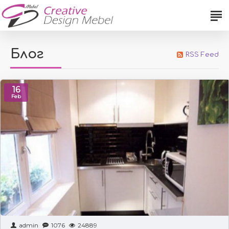
Блог
RSS Feed
16
Feb
admin
1076
24889