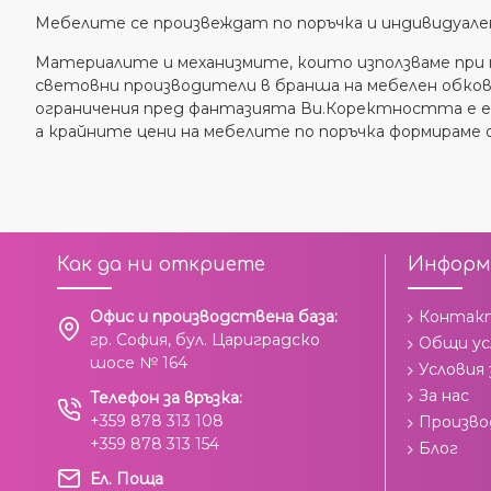
Мебелите се произвеждат по поръчка и индивидуале
Материалите и механизмите, които използваме при 
световни производители в бранша на мебелен обков
ограничения пред фантазията Ви.Коректността е ед
а крайните цени на мебелите по поръчка формираме
Как да ни откриете
Информ
Офис и производствена база:
Контак
гр. София, бул. Цариградско
Общи ус
шосе № 164
Условия
За нас
Телефон за връзка:
+359 878 313 108
Произв
+359 878 313 154
Блог
Ел. Поща