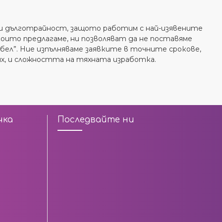
 и дълготрайност, защото работим с най-изявените
ито предлагаме, ни позволяват да не поставяме
ел”. Ние изпълняваме заявките в точните срокове,
х, и сложността на тяхната изработка.
чка
Последвайте ни