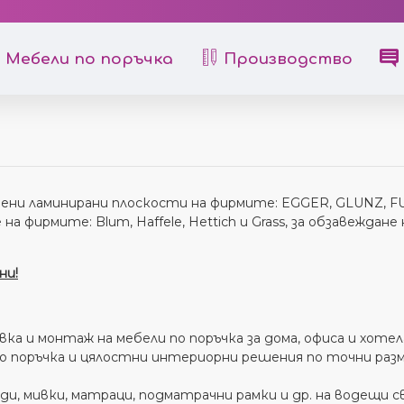
Мебели по поръчка
Производство
ни ламинирани плоскости на фирмите: EGGER, GLUNZ, FU
 фирмите: Blum, Haffele, Hettich и Grass, за обзавеждане н
ни!
а и монтаж на мебели по поръчка за дома, офиса и хотел
о поръчка и цялостни интериорни решения по точни разм
, мивки, матраци, подматрачни рамки и др. на водещи 