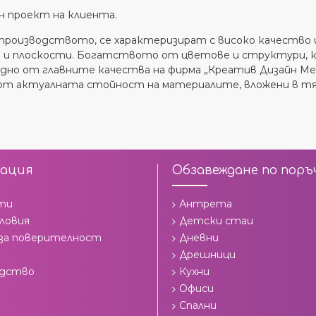
н проект на клиента.
производството, се характеризират с високо качество
 и плоскости. Богатството от цветове и структури, ко
но от главните качества на фирма „Креатив Дизайн Меб
 от актуалната стойност на материалите, вложени в тя
ация
Обзавеждане по поръ
ти
Антрета
ловия
Детски стаи
 за поверителност
Дневни
Дрешници
одство
Кухни
Офиси
Спални