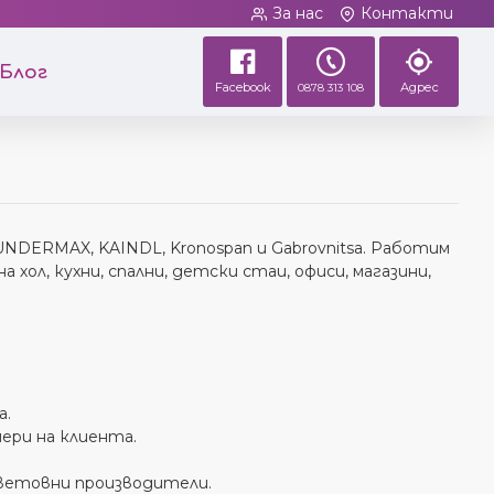
За нас
Контакти
Блог
Facebook
Адрес
0878 313 108
NDERMAX, KAINDL, Kronospan и Gabrovnitsa. Работим
а хол, кухни, спални, детски стаи, офиси, магазини,
а.
ери на клиента.
световни производители.