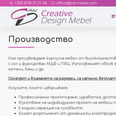
+359 878 31 31 08
office@cd-mebel.com
Производство
Ние произвеждаме корпусна мебел от висококачестве
с гол и фурнирован МДФ и ПВЦ. Използваният обков е на
хотели, бани и др.
Огледът и взимането на размери, са напълно безплат
Услугите, които извършваме:
Професионално проектиране, изработка, доставк
Изготвяне на индивидуален проект на мебели п
5 години гаранция на сглобките.
Богат асортимент от домакински електроуреди