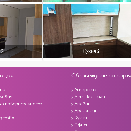
19
Кухня 2
ация
Обзавеждане по поръ
ти
Антрета
ловия
Детски стаи
 за поверителност
Дневни
Дрешници
одство
Кухни
Офиси