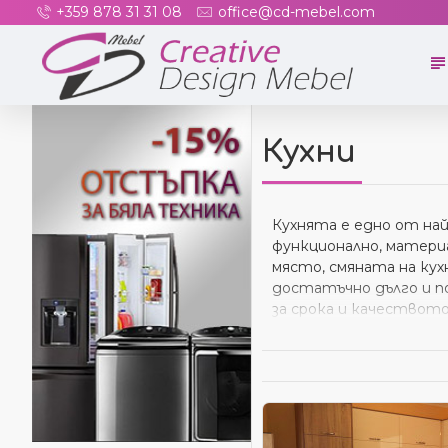
+359 878 31 31 08
office@cd-mebel.com
Кухни
Кухнята е едно от най
функционално, матери
място, смяната на кух
достатъчно дълго и по
за срока и качеството