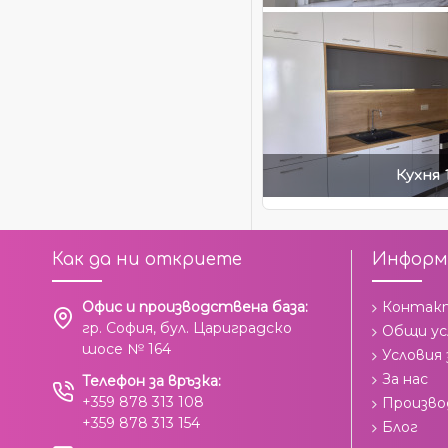
Кухня 
Как да ни откриете
Информ
Офис и производствена база:
Контак
гр. София, бул. Цариградско
Общи ус
шосе № 164
Условия
За нас
Телефон за връзка:
+359 878 313 108
Произв
+359 878 313 154
Блог