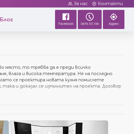
За нас
Контакти
Блог
Facebook
Адрес
0878 313 108
во място, то трябва да е преди всичко
е, влага и висока температура. Не на последно
когато се проектира новата кухня помислете
 така и доказал се изпълнител на проекта. Договор