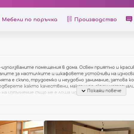
Мебели по поръчка
Производство
-използваните помещения в дома. Освен приятно и краси
алите за настилките и шкафовете устойчиви на износван
нята е скъпо, трудоемко и неудобно занимание, затова 
дберете както качествени, макар и по-скъпи материали,
 на изпълнение също не е лоша идея.