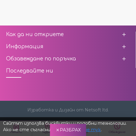
Как да ни откриете
Информация
Обзавеждане по поръчка
Последвайте ни
Изработка и Дизайн от Netsoft ltd.
Сайтът използва бисквитки и подобни технологии.
Ако не сте съгласни,
научете повече тук
.
РАЗБРАХ
Начало
Адрес
Пиши ни
Обаждане