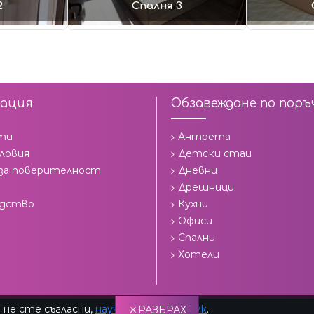
2
Спалня 3
ация
Обзавеждане по поръ
ти
Антрета
ловия
Детски стаи
 за поверителност
Дневни
Дрешници
одство
Кухни
Офиси
Спални
Хотели
 не сте съгласни,
научете повече тук
.
РАЗБРАХ