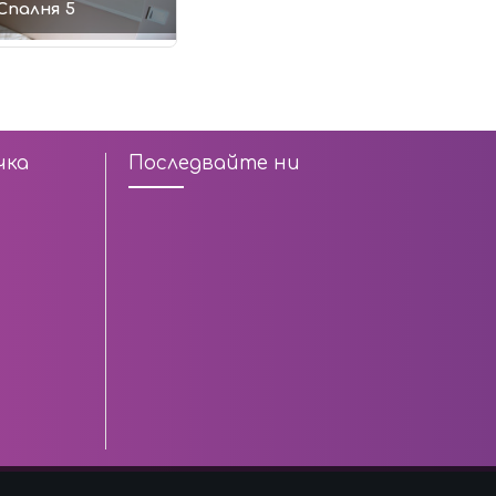
Спалня 5
чка
Последвайте ни