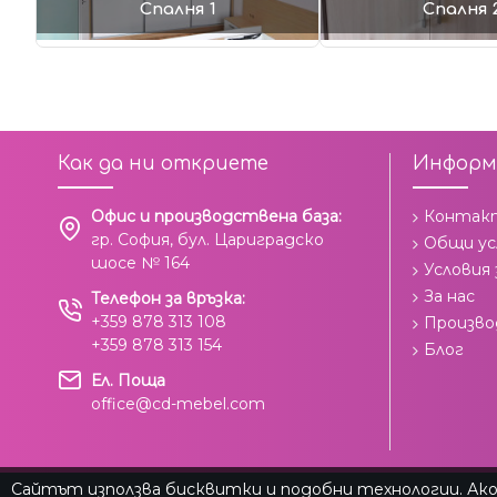
Спалня 1
Спалня 
Как да ни откриете
Информ
Офис и производствена база:
Контак
гр. София, бул. Цариградско
Общи ус
шосе № 164
Условия
За нас
Телефон за връзка:
+359 878 313 108
Произв
+359 878 313 154
Блог
Ел. Поща
office@cd-mebel.com
Сайтът използва бисквитки и подобни технологии. Ако