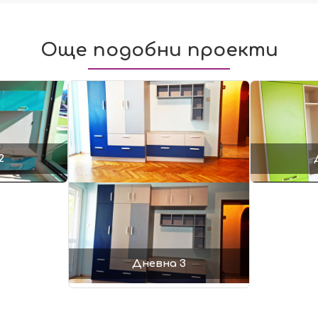
Още подобни проекти
2
Дневна 3