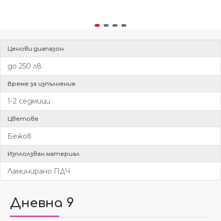
Ценови диапазон
до 250 лв.
Време за изпълнение
1-2 седмици
Цветове
Бежов
Изплолзван материал
Ламинирано ПДЧ
Дневна 9