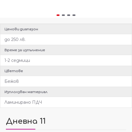
Ценови диапазон
до 250 лв.
Време за изпълнение
1-2 седмици
Цветове
Бежов
Изплолзван материал
Ламинирано ПДЧ
Дневна 11