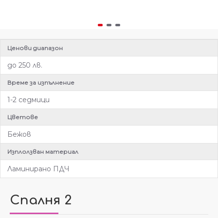
Ценови диапазон
до 250 лв.
Време за изпълнение
1-2 седмици
Цветове
Бежов
Изплолзван материал
Ламинирано ПДЧ
Спалня 2