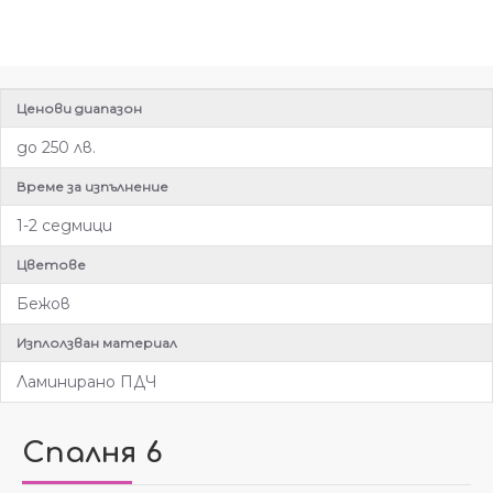
Ценови диапазон
до 250 лв.
Време за изпълнение
1-2 седмици
Цветове
Бежов
Изплолзван материал
Ламинирано ПДЧ
Спалня 6