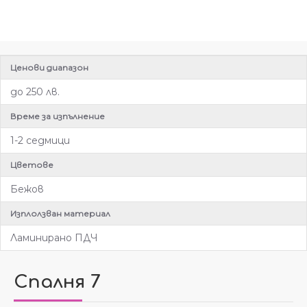
Ценови диапазон
до 250 лв.
Време за изпълнение
1-2 седмици
Цветове
Бежов
Изплолзван материал
Ламинирано ПДЧ
Спалня 7