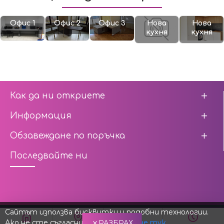
Офис 1
Офис 2
Офис 3
Нова
Нова
кухня
кухня
Как да ни откриете
Информация
Обзавеждане по поръчка
Последвайте ни
Сайтът използва бисквитки и подобни технологии.
Изработка и Дизайн от Netsoft ltd.
Ако не сте съгласни,
научете повече тук
.
РАЗБРАХ