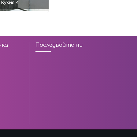
Кухня 4
чка
Последвайте ни