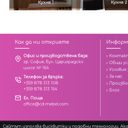
Кухня 1
Кухня 2
Как да ни откриете
Информ
Офис и производствена база:
Контак
гр. София, бул. Цариградско
Общи ус
шосе № 164
Условия
За нас
Телефон за връзка:
+359 878 313 108
Произв
+359 878 313 154
Блог
Ел. Поща
office@cd-mebel.com
Сайтът използва бисквитки и подобни технологии. Ако