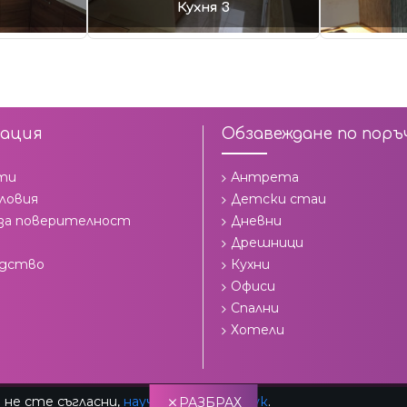
Кухня 3
ация
Обзавеждане по поръ
ти
Антрета
ловия
Детски стаи
 за поверителност
Дневни
Дрешници
одство
Кухни
Офиси
Спални
Хотели
 не сте съгласни,
научете повече тук
.
РАЗБРАХ